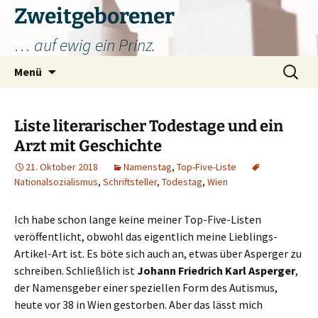
Zum
Zweitgeborener
Inhalt
… auf ewig ein Prinz.
springen
Suchen
Menü
nach:
Liste literarischer Todestage und ein
Arzt mit Geschichte
21. Oktober 2018
Namenstag
,
Top-Five-Liste
Nationalsozialismus
,
Schriftsteller
,
Todestag
,
Wien
Ich habe schon lange keine meiner Top-Five-Listen
veröffentlicht, obwohl das eigentlich meine Lieblings-
Artikel-Art ist. Es böte sich auch an, etwas über Asperger zu
schreiben. Schließlich ist
Johann Friedrich Karl Asperger
,
der Namensgeber einer speziellen Form des Autismus,
heute vor 38 in Wien gestorben. Aber das lässt mich