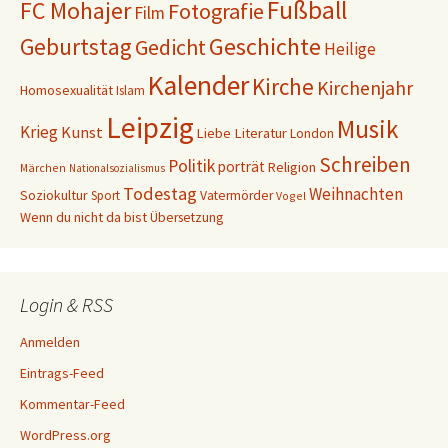
Fußball
FC Mohajer
Fotografie
Film
Geschichte
Geburtstag
Gedicht
Heilige
Kalender
Kirche
Kirchenjahr
Homosexualität
Islam
Leipzig
Musik
Krieg
Kunst
Liebe
Literatur
London
Schreiben
Politik
porträt
Religion
Märchen
Nationalsozialismus
Todestag
Weihnachten
Soziokultur
Sport
Vatermörder
Vogel
Wenn du nicht da bist
Übersetzung
Login & RSS
Anmelden
Eintrags-Feed
Kommentar-Feed
WordPress.org