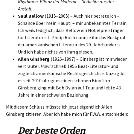
Rhythmen, Bilanz der Moderne – Gedichte aus der
Anstalt.
Saul Bellow
(1915–2005) – Auch hier betrete ich –
Schande über mein Haupt! – mir unbekanntes Terrain.
Ich weiß lediglich, dass Bellow ein Nobelpreisträger
für Literatur ist. Philip Roth nannte ihn das Rückgrat
der amerikanischen Literatur des 20. Jahrhunderts.
Und ich habe nichts von ihm gelesen.
Allen Ginsberg
(1926–1997) – Ginsberg ist mir wieder
vertrauter.
Howl
schrieb 1956 Beat-Literatur- und
zugleich amerikanische Rechtsgeschichte. Dazu gibt
es seit 2010 übrigens einen schönen Kinofilm.
Ginsberg ging mit Bob Dylan auf Tour und lebte 43
Jahre in einer schwulen Beziehung.
Mit diesem Schluss müsste ich jetzt eigentlich Allen
Ginsberg zitieren. Aber ich habe mich für F.W.W. entschieden:
Der beste Orden