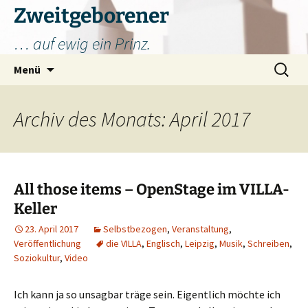
Zum
Zweitgeborener
Inhalt
… auf ewig ein Prinz.
springen
Suchen
Menü
nach:
Archiv des Monats: April 2017
All those items – OpenStage im VILLA-
Keller
23. April 2017
Selbstbezogen
,
Veranstaltung
,
Veröffentlichung
die VILLA
,
Englisch
,
Leipzig
,
Musik
,
Schreiben
,
Soziokultur
,
Video
Ich kann ja so unsagbar träge sein. Eigentlich möchte ich