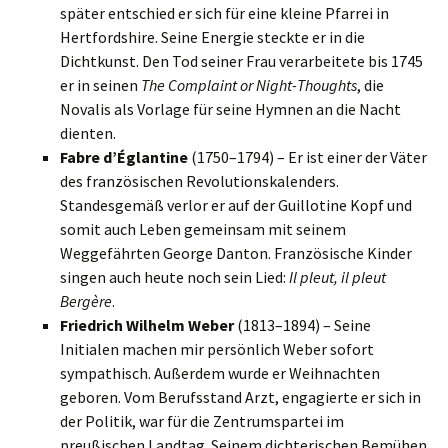
später entschied er sich für eine kleine Pfarrei in
Hertfordshire. Seine Energie steckte er in die
Dichtkunst. Den Tod seiner Frau verarbeitete bis 1745
er in seinen
The Complaint or Night-Thoughts
, die
Novalis als Vorlage für seine Hymnen an die Nacht
dienten.
Fabre d’Églantine
(1750–1794) – Er ist einer der Väter
des französischen Revolutionskalenders.
Standesgemäß verlor er auf der Guillotine Kopf und
somit auch Leben gemeinsam mit seinem
Weggefährten George Danton. Französische Kinder
singen auch heute noch sein Lied:
Il pleut, il pleut
Bergère
.
Friedrich Wilhelm Weber
(1813–1894) – Seine
Initialen machen mir persönlich Weber sofort
sympathisch. Außerdem wurde er Weihnachten
geboren. Vom Berufsstand Arzt, engagierte er sich in
der Politik, war für die Zentrumspartei im
preußischen Landtag. Seinem dichterischen Bemühen