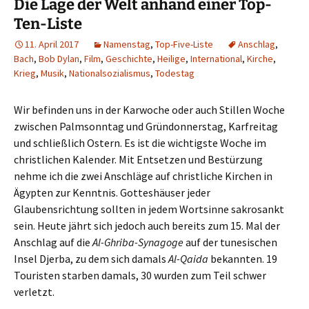
Die Lage der Welt anhand einer Top-
Ten-Liste
11. April 2017
Namenstag
,
Top-Five-Liste
Anschlag
,
Bach
,
Bob Dylan
,
Film
,
Geschichte
,
Heilige
,
International
,
Kirche
,
Krieg
,
Musik
,
Nationalsozialismus
,
Todestag
Wir befinden uns in der Karwoche oder auch Stillen Woche
zwischen Palmsonntag und Gründonnerstag, Karfreitag
und schließlich Ostern. Es ist die wichtigste Woche im
christlichen Kalender. Mit Entsetzen und Bestürzung
nehme ich die zwei Anschläge auf christliche Kirchen in
Ägypten zur Kenntnis. Gotteshäuser jeder
Glaubensrichtung sollten in jedem Wortsinne sakrosankt
sein. Heute jährt sich jedoch auch bereits zum 15. Mal der
Anschlag auf die
Al-Ghriba-Synagoge
auf der tunesischen
Insel Djerba, zu dem sich damals
Al-Qaida
bekannten. 19
Touristen starben damals, 30 wurden zum Teil schwer
verletzt.