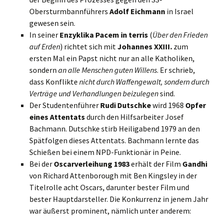
Obersturmbannführers
Adolf Eichmann
in Israel
gewesen sein.
In seiner
Enzyklika Pacem in terris
(
Über den Frieden
auf Erden
) richtet sich mit
Johannes XXIII.
zum
ersten Mal ein Papst nicht nur an alle Katholiken,
sondern
an alle Menschen guten Willens
. Er schrieb,
dass Konflikte
nicht durch Waffengewalt, sondern durch
Verträge und Verhandlungen beizulegen
sind.
Der Studentenführer
Rudi Dutschke
wird 1968
Opfer
eines Attentats
durch den Hilfsarbeiter Josef
Bachmann. Dutschke stirb Heiligabend 1979 an den
Spätfolgen dieses Attentats. Bachmann lernte das
Schießen bei einem NPD-Funktionär in Peine.
Bei der
Oscarverleihung 1983
erhält der Film
Gandhi
von Richard Attenborough mit Ben Kingsley in der
Titelrolle acht Oscars, darunter bester Film und
bester Hauptdarsteller. Die Konkurrenz in jenem Jahr
war äußerst prominent, nämlich unter anderem: