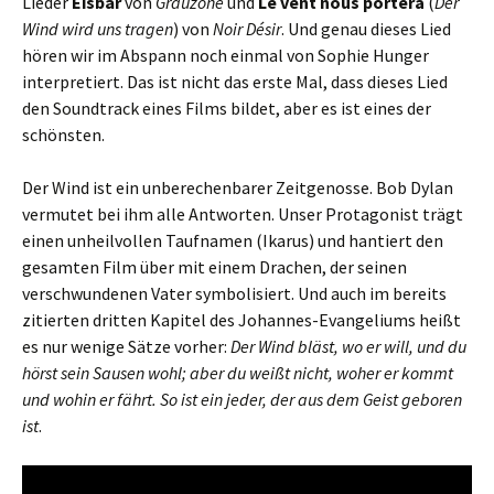
Lieder
Eisbär
von
Grauzone
und
Le vent nous portera
(
Der
Wind wird uns tragen
) von
Noir Désir
. Und genau dieses Lied
hören wir im Abspann noch einmal von Sophie Hunger
interpretiert. Das ist nicht das erste Mal, dass dieses Lied
den Soundtrack eines Films bildet, aber es ist eines der
schönsten.
Der Wind ist ein unberechenbarer Zeitgenosse. Bob Dylan
vermutet bei ihm alle Antworten. Unser Protagonist trägt
einen unheilvollen Taufnamen (Ikarus) und hantiert den
gesamten Film über mit einem Drachen, der seinen
verschwundenen Vater symbolisiert. Und auch im bereits
zitierten dritten Kapitel des Johannes-Evangeliums heißt
es nur wenige Sätze vorher:
Der Wind bläst, wo er will, und du
hörst sein Sausen wohl; aber du weißt nicht, woher er kommt
und wohin er fährt. So ist ein jeder, der aus dem Geist geboren
ist
.