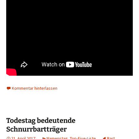
Kommentar hinterlassen
Todestag bedeutende
Schnurrbartträger
21. April 2017
Namenstag
,
Top-Five-Liste
Bart
,