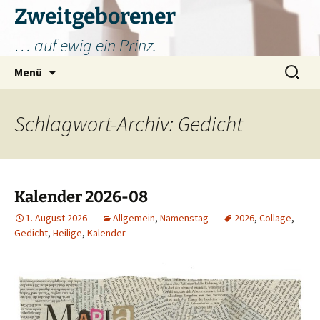
Zum
Zweitgeborener
Inhalt
… auf ewig ein Prinz.
springen
Suchen
Menü
nach:
Schlagwort-Archiv: Gedicht
Kalender 2026-08
1. August 2026
Allgemein
,
Namenstag
2026
,
Collage
,
Gedicht
,
Heilige
,
Kalender