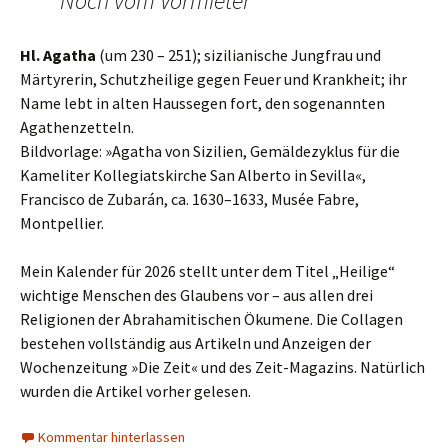
Noch vom Vormieter
Hl. Agatha
(um 230 – 251); sizilianische Jungfrau und
Märtyrerin, Schutzheilige gegen Feuer und Krankheit; ihr
Name lebt in alten Haussegen fort, den sogenannten
Agathenzetteln.
Bildvorlage: »Agatha von Sizilien, Gemäldezyklus für die
Kameliter Kollegiatskirche San Alberto in Sevilla«,
Francisco de Zubarán, ca. 1630–1633, Musée Fabre,
Montpellier.
Mein Kalender für 2026 stellt unter dem Titel „Heilige“
wichtige Menschen des Glaubens vor – aus allen drei
Religionen der Abrahamitischen Ökumene. Die Collagen
bestehen vollständig aus Artikeln und Anzeigen der
Wochenzeitung »Die Zeit« und des Zeit-Magazins. Natürlich
wurden die Artikel vorher gelesen.
Kommentar hinterlassen