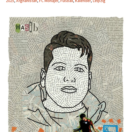
2025
,
Afghanistan
,
FC Mohajer
,
Fußball
,
Kalender
,
Leipzig