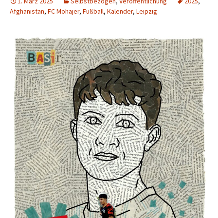
1. März 2025
Selbstbezogen
,
Veröffentlichung
2025
,
Afghanistan
,
FC Mohajer
,
Fußball
,
Kalender
,
Leipzig