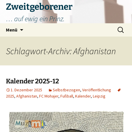
Zum
Zweitgeborener
Inhalt
… auf ewig ein Prinz.
springen
Suchen
Menü
nach:
Schlagwort-Archiv: Afghanistan
Kalender 2025-12
1. Dezember 2025
Selbstbezogen
,
Veröffentlichung
2025
,
Afghanistan
,
FC Mohajer
,
Fußball
,
Kalender
,
Leipzig