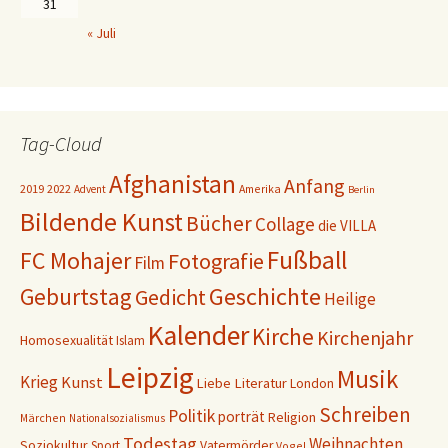
31
« Juli
Tag-Cloud
Afghanistan
Anfang
2019
2022
Amerika
Advent
Berlin
Bildende Kunst
Bücher
Collage
die VILLA
Fußball
FC Mohajer
Fotografie
Film
Geschichte
Geburtstag
Gedicht
Heilige
Kalender
Kirche
Kirchenjahr
Homosexualität
Islam
Leipzig
Musik
Krieg
Kunst
Liebe
Literatur
London
Schreiben
Politik
porträt
Religion
Märchen
Nationalsozialismus
Todestag
Weihnachten
Soziokultur
Sport
Vatermörder
Vogel