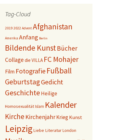
Tag-Cloud
Afghanistan
2019
2022
Advent
Anfang
Amerika
Berlin
Bildende Kunst
Bücher
FC Mohajer
Collage
die VILLA
Fußball
Fotografie
Film
Geburtstag
Gedicht
Geschichte
Heilige
Kalender
Homosexualität
Islam
Kirche
Kirchenjahr
Krieg
Kunst
Leipzig
Liebe
Literatur
London