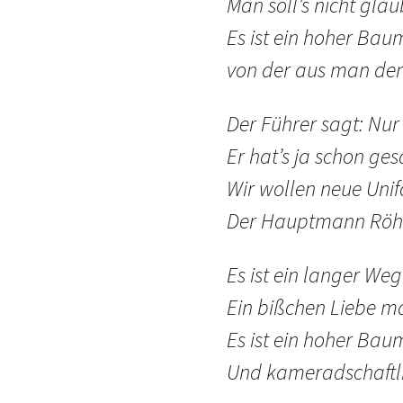
Man soll’s nicht glau
Es ist ein hoher Bau
von der aus man den 
Der Führer sagt: Nur
Er hat’s ja schon ges
Wir wollen neue Uni
Der Hauptmann Röhm 
Es ist ein langer We
Ein bißchen Liebe ma
Es ist ein hoher Bau
Und kameradschaftlic