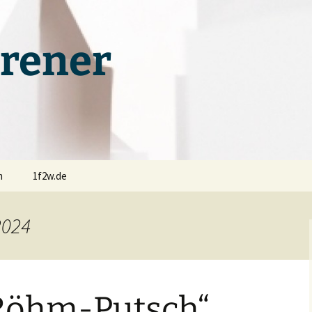
rener
m
1f2w.de
2024
„Röhm-Putsch“