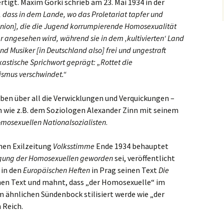
tigt. Maxim Gorki schrieb am 23. Mai 1934 in der
, dass in dem Lande, wo das Proletariat tapfer und
tunion], die die Jugend korrumpierende Homosexualität
ar angesehen wird, während sie in dem ‚kultivierten‘ Land
d Musiker [in Deutschland also] frei und ungestraft
kastische Sprichwort geprägt: „Rottet die
ismus verschwindet.“
eiben über all die Verwicklungen und Verquickungen –
n wie z.B. dem Soziologen Alexander Zinn mit seinem
omosexuellen Nationalsozialisten
.
hen Exilzeitung
Volksstimme
Ende 1934 behauptet
gung der Homosexuellen geworden
sei, veröffentlicht
 in den
Europäischen Heften
in Prag seinen Text
Die
hen Text und mahnt, dass „der Homosexuelle“ im
m ähnlichen Sündenbock stilisiert werde wie „der
 Reich.