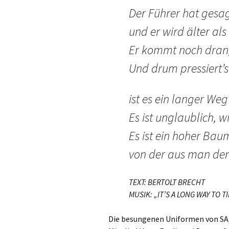
Der Führer hat gesag
und er wird älter al
Er kommt noch dran, 
Und drum pressiert’
ist es ein langer Weg
Es ist unglaublich, wi
Es ist ein hoher Bau
von der aus man den 
TEXT: BERTOLT BRECHT
MUSIK: „IT’S A LONG WAY TO 
Die besungenen Uniformen von SA