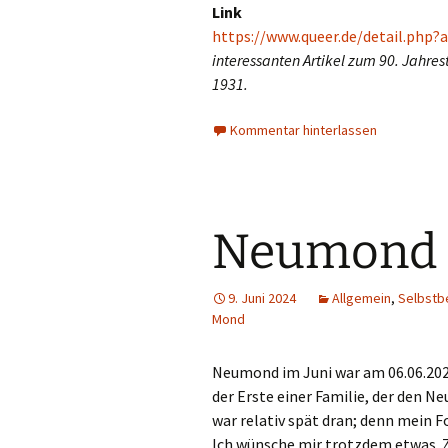
Link
https://www.queer.de/detail.php?a
interessanten Artikel zum 90. Jahres
1931.
Kommentar hinterlassen
Neumond 
9. Juni 2024
Allgemein
,
Selbst
Mond
Neumond im Juni war am 06.06.202
der Erste einer Familie, der den N
war relativ spät dran; denn mein F
Ich wünsche mir trotzdem etwas. Z