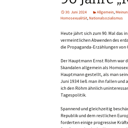
30. Juni 2024
Allgemein
,
Meinun
Homosexualität
,
Nationalsozialismus
Heute jährt sich zum 90. Mal das 
vermeintlichen Abwenden des erd
die Propaganda-Erzählungen von G
Der Hauptmann Ernst Röhm war der
Skandalen allgemein als Homosexue
Hauptmann gestellt, als man seine 
Juni 1934 ließ man ihn fallen und 
ich den Röhm ähnlich uninteressan
Tagespolitik.
Spannend und gleichzeitig beschäme
Republik und dem restlichen Euro
forderten einige progressive Kräf