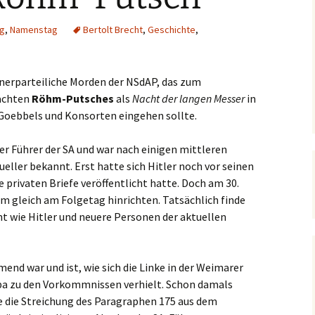
g
,
Namenstag
Bertolt Brecht
,
Geschichte
,
innerparteiliche Morden der NSdAP, das zum
achten
Röhm-Putsches
als
Nacht der langen Messer
in
oebbels und Konsorten eingehen sollte.
 Führer der SA und war nach einigen mittleren
ller bekannt. Erst hatte sich Hitler noch vor seinen
privaten Briefe veröffentlicht hatte. Doch am 30.
am gleich am Folgetag hinrichten. Tatsächlich finde
t wie Hitler und neuere Personen der aktuellen
nd war und ist, wie sich die Linke in der Weimarer
pa zu den Vorkommnissen verhielt. Schon damals
te die Streichung des Paragraphen 175 aus dem