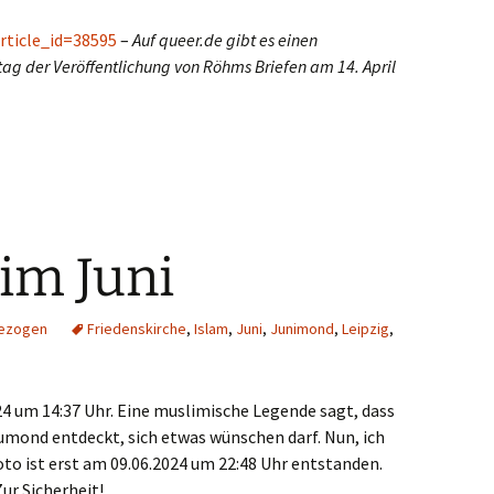
rticle_id=38595
–
Auf queer.de gibt es einen
tag der Veröffentlichung von Röhms Briefen am 14. April
im Juni
bezogen
Friedenskirche
,
Islam
,
Juni
,
Junimond
,
Leipzig
,
4 um 14:37 Uhr. Eine muslimische Legende sagt, dass
eumond entdeckt, sich etwas wünschen darf. Nun, ich
oto ist erst am 09.06.2024 um 22:48 Uhr entstanden.
ur Sicherheit!