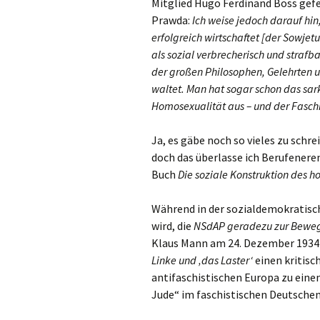
Mitglied Hugo Ferdinand Boss gefer
Prawda:
Ich weise jedoch darauf hin
erfolgreich wirtschaftet [der Sowje
als sozial verbrecherisch und strafb
der großen Philosophen, Gelehrten un
waltet. Man hat sogar schon das sar
Homosexualität aus – und der Fasch
Ja, es gäbe noch so vieles zu schr
doch das überlasse ich Berufenere
Buch
Die soziale Konstruktion des h
Während in der sozialdemokratisc
wird, die
NSdAP geradezu zur Bewe
Klaus Mann am 24. Dezember 1934
Linke und ‚das Laster‘
einen kritisc
antifaschistischen Europa zu eine
Jude“ im faschistischen Deutschen