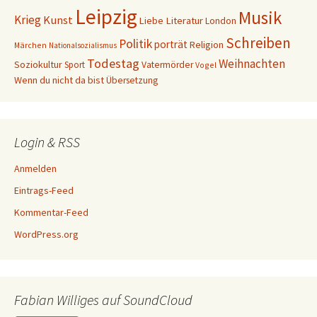
Leipzig
Musik
Krieg
Kunst
Liebe
Literatur
London
Schreiben
Politik
porträt
Religion
Märchen
Nationalsozialismus
Todestag
Weihnachten
Soziokultur
Sport
Vatermörder
Vogel
Wenn du nicht da bist
Übersetzung
Login & RSS
Anmelden
Eintrags-Feed
Kommentar-Feed
WordPress.org
Fabian Williges auf SoundCloud