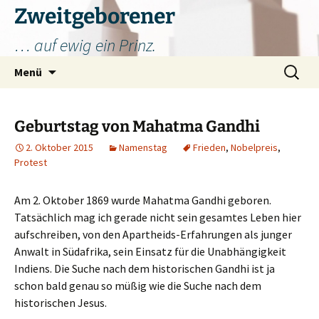
Zum
Zweitgeborener
Inhalt
… auf ewig ein Prinz.
springen
Suchen
Menü
nach:
Geburtstag von Mahatma Gandhi
2. Oktober 2015
Namenstag
Frieden
,
Nobelpreis
,
Protest
Am 2. Oktober 1869 wurde Mahatma Gandhi geboren.
Tatsächlich mag ich gerade nicht sein gesamtes Leben hier
aufschreiben, von den Apartheids-Erfahrungen als junger
Anwalt in Südafrika, sein Einsatz für die Unabhängigkeit
Indiens. Die Suche nach dem historischen Gandhi ist ja
schon bald genau so müßig wie die Suche nach dem
historischen Jesus.