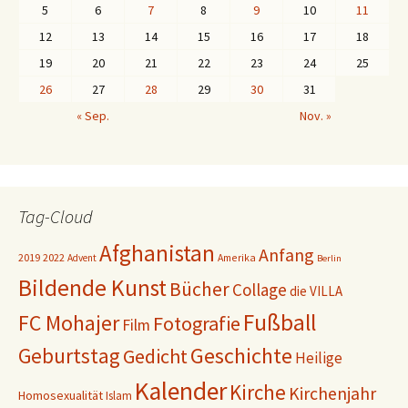
5
6
7
8
9
10
11
12
13
14
15
16
17
18
19
20
21
22
23
24
25
26
27
28
29
30
31
« Sep.
Nov. »
Tag-Cloud
Afghanistan
Anfang
2019
2022
Amerika
Advent
Berlin
Bildende Kunst
Bücher
Collage
die VILLA
Fußball
FC Mohajer
Fotografie
Film
Geschichte
Geburtstag
Gedicht
Heilige
Kalender
Kirche
Kirchenjahr
Homosexualität
Islam