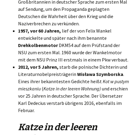
Großbritannien in deutscher Sprache zum ersten Mal
auf Sendung, um den Propaganda geplagten
Deutschen die Wahrheit über den Krieg und die
Naziverbrechen zu verkünden.
1957, vor 60 Jahren,
lief der von Felix Wankel
entwickelte und später nach ihm benannte
Drehkolbenmotor
DKM54 auf dem Prüfstand der
NSU zum ersten Mal. 1960 wurde der Wankelmotor
mit dem NSU Prinz III erstmals in einem Pkw verbaut.
2012, vor 5 Jahren,
starb die polnische Dichterin und
Literaturnobelpreisträgerin
Wisława Szymborska
.
Eines ihrer bekanntesten Gedichte heißt
Kot w pustym
mieszkaniu
(
Katze in der leeren Wohnung)
und erschien
vor 25 Jahren in deutscher Sprache. Der Übersetzer
Karl Dedecius verstarb übrigens 2016, ebenfalls im
Februar.
Katze in der leeren