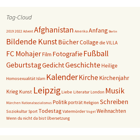
Tag-Cloud
Afghanistan
Anfang
2019
2022
Amerika
Advent
Berlin
Bildende Kunst
Bücher
Collage
die VILLA
Fußball
FC Mohajer
Fotografie
Film
Geschichte
Geburtstag
Gedicht
Heilige
Kalender
Kirche
Kirchenjahr
Homosexualität
Islam
Leipzig
Musik
Krieg
Kunst
Liebe
Literatur
London
Schreiben
Politik
porträt
Religion
Märchen
Nationalsozialismus
Todestag
Weihnachten
Soziokultur
Sport
Vatermörder
Vogel
Wenn du nicht da bist
Übersetzung