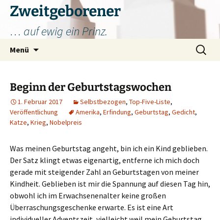
Zum
Zweitgeborener
Inhalt
… auf ewig ein Prinz.
springen
Suchen
Menü
nach:
Beginn der Geburtstagswochen
1. Februar 2017
Selbstbezogen
,
Top-Five-Liste
,
Veröffentlichung
Amerika
,
Erfindung
,
Geburtstag
,
Gedicht
,
Katze
,
Krieg
,
Nobelpreis
Was meinen Geburtstag angeht, bin ich ein Kind geblieben.
Der Satz klingt etwas eigenartig, entferne ich mich doch
gerade mit steigender Zahl an Geburtstagen von meiner
Kindheit. Geblieben ist mir die Spannung auf diesen Tag hin,
obwohl ich im Erwachsenenalter keine großen
Überraschungsgeschenke erwarte. Es ist eine Art
individueller Adventszeit, vielleicht weil mein Geburtstag