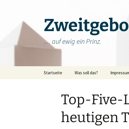
Zum
Inhalt
springen
Zweitgebo
… auf ewig ein Prinz.
Startseite
Was soll das?
Impressu
Top-Five-
heutigen T