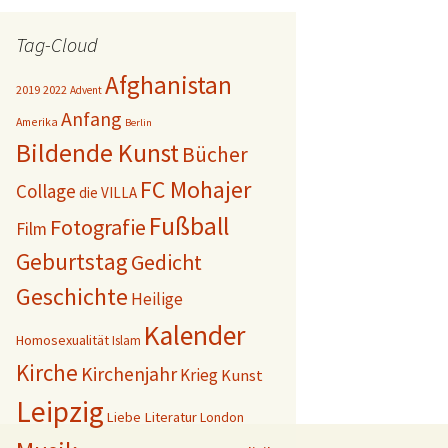
Tag-Cloud
Afghanistan
2019
2022
Advent
Anfang
Amerika
Berlin
Bildende Kunst
Bücher
FC Mohajer
Collage
die VILLA
Fußball
Fotografie
Film
Geburtstag
Gedicht
Geschichte
Heilige
Kalender
Homosexualität
Islam
Kirche
Kirchenjahr
Krieg
Kunst
Leipzig
Liebe
Literatur
London