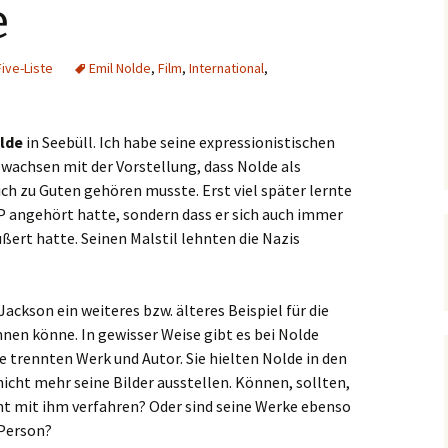
e
ive-Liste
Emil Nolde
,
Film
,
International
,
lde
in Seebüll. Ich habe seine expressionistischen
ewachsen mit der Vorstellung, dass Nolde als
ch zu Guten gehören musste. Erst viel später lernte
AP angehört hatte, sondern dass er sich auch immer
ßert hatte. Seinen Malstil lehnten die Nazis
ackson ein weiteres bzw. älteres Beispiel für die
nen könne. In gewisser Weise gibt es bei Nolde
e trennten Werk und Autor. Sie hielten Nolde in den
nicht mehr seine Bilder ausstellen. Können, sollten,
t mit ihm verfahren? Oder sind seine Werke ebenso
 Person?