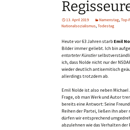
Regisseur
13. April 2019
Namenstag
,
Top-F
Nationalsozialismus
,
Todestag
Heute vor 63 Jahren starb
Emil No
Bilder immer geliebt. Ich bin aufg
entarteter Künstler
selbstverständli
ich, dass Nolde nicht nur der NSD
wieder deutlich antisemitisch geäu
allerdings trotzdem ab.
Emil Nolde ist also neben Michael J
Frage, ob man Werk und Autor tren
bereits eine Antwort: Seine Freund
Reihen der Partei, ließen ihn aber 
dürfen wir entsprechend umgedreh
abzulehnen wie das Verhalten der