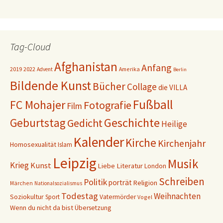
Tag-Cloud
Afghanistan
Anfang
2019
2022
Amerika
Advent
Berlin
Bildende Kunst
Bücher
Collage
die VILLA
Fußball
FC Mohajer
Fotografie
Film
Geschichte
Geburtstag
Gedicht
Heilige
Kalender
Kirche
Kirchenjahr
Homosexualität
Islam
Leipzig
Musik
Krieg
Kunst
Liebe
Literatur
London
Schreiben
Politik
porträt
Religion
Märchen
Nationalsozialismus
Todestag
Weihnachten
Soziokultur
Sport
Vatermörder
Vogel
Wenn du nicht da bist
Übersetzung