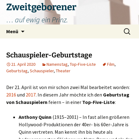
Zum
Zweitgeborener
Inhalt
… auf ewig ein Prinz.
springen
Suchen
Menü
nach:
Schauspieler-Geburtstage
21. April 2020
Namenstag
,
Top-Five-Liste
Film
,
Geburtstag
,
Schauspieler
,
Theater
Der 21. April ist von mir schon zwei Mal bearbeitet worden:
2016
und
2017
. In diesem Jahr möchte ich den
Geburtstag
von Schauspielern
feiern – in einer
Top-Five-Liste
:
Anthony Quinn
(1915–2001) – In fast allen größeren
Hollywood-Produktionen der 40er- bis 60er-Jahre is
Quinn vertreten. Man kennt ihn bis heute als