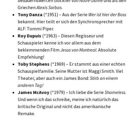
bedauernswerten
Glöckner von Notre-Dame
und als den
Griechen
Alexis Sorbas
.
Tony Danza
(*1951) – Aus der Serie
Wer ist hier der Boss
bekannt. Hier teilt er sich den Synchronsprecher mit
ALF: Tommi Piper.
Roy Dupuis
(*1963) – Diesen Regisseur und
Schauspieler kenne ich vor allem aus dem
beklemmenden Film
Jesus von Montreal
. Absolute
Empfehlung!
Toby Stephens
(*1969) – Er stammt aus einer echten
Schauspielfamilie. Seine Mutter ist Maggi Smith. Viel
Theater, aber auch ein James Bond:
Stirb an einem
anderen Tag!
James McAvoy
(*1979) – Ich liebe die Serie
Shameless
.
Und wenn ich das schreibe, meine ich natürlich das
britische Original und nicht das amerikanische
Remake.