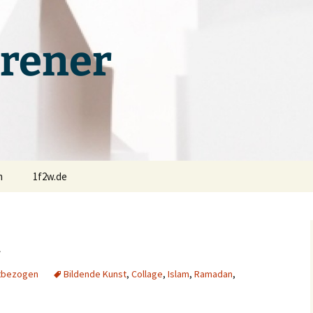
rener
m
1f2w.de
t
tbezogen
Bildende Kunst
,
Collage
,
Islam
,
Ramadan
,