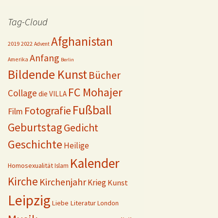
Tag-Cloud
Afghanistan
2019
2022
Advent
Anfang
Amerika
Berlin
Bildende Kunst
Bücher
FC Mohajer
Collage
die VILLA
Fußball
Fotografie
Film
Geburtstag
Gedicht
Geschichte
Heilige
Kalender
Homosexualität
Islam
Kirche
Kirchenjahr
Krieg
Kunst
Leipzig
Liebe
Literatur
London