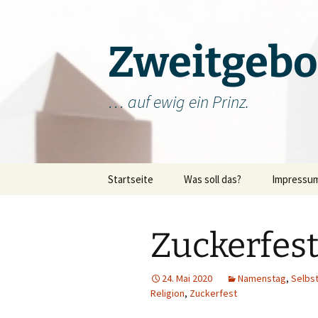
Zum
Inhalt
springen
Zweitgebo
… auf ewig ein Prinz.
Startseite
Was soll das?
Impressu
Zuckerfes
24. Mai 2020
Namenstag
,
Selbs
Religion
,
Zuckerfest