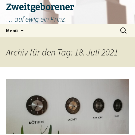
Zum
Zweitgeborener
Inhalt
… auf ewig ein Prinz.
springen
Suchen
Menü
nach:
Archiv für den Tag: 18. Juli 2021