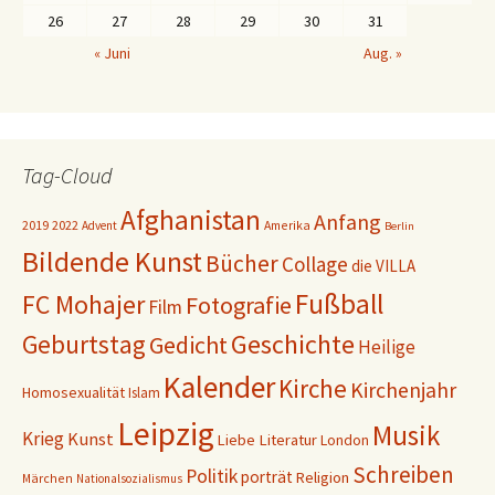
26
27
28
29
30
31
« Juni
Aug. »
Tag-Cloud
Afghanistan
Anfang
2019
2022
Amerika
Advent
Berlin
Bildende Kunst
Bücher
Collage
die VILLA
Fußball
FC Mohajer
Fotografie
Film
Geschichte
Geburtstag
Gedicht
Heilige
Kalender
Kirche
Kirchenjahr
Homosexualität
Islam
Leipzig
Musik
Krieg
Kunst
Liebe
Literatur
London
Schreiben
Politik
porträt
Religion
Märchen
Nationalsozialismus