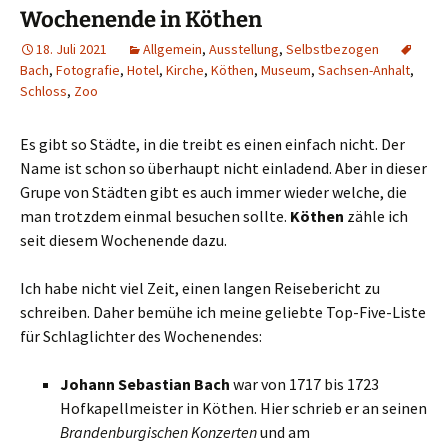
Wochenende in Köthen
18. Juli 2021
Allgemein
,
Ausstellung
,
Selbstbezogen
Bach
,
Fotografie
,
Hotel
,
Kirche
,
Köthen
,
Museum
,
Sachsen-Anhalt
,
Schloss
,
Zoo
Es gibt so Städte, in die treibt es einen einfach nicht. Der
Name ist schon so überhaupt nicht einladend. Aber in dieser
Grupe von Städten gibt es auch immer wieder welche, die
man trotzdem einmal besuchen sollte.
Köthen
zähle ich
seit diesem Wochenende dazu.
Ich habe nicht viel Zeit, einen langen Reisebericht zu
schreiben. Daher bemühe ich meine geliebte Top-Five-Liste
für Schlaglichter des Wochenendes:
Johann Sebastian Bach
war von 1717 bis 1723
Hofkapellmeister in Köthen. Hier schrieb er an seinen
Brandenburgischen Konzerten
und am