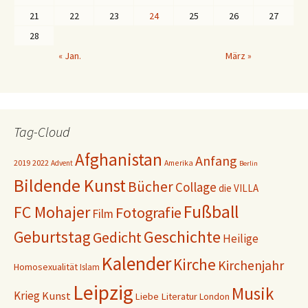
21
22
23
24
25
26
27
28
« Jan.
März »
Tag-Cloud
Afghanistan
Anfang
2019
2022
Amerika
Advent
Berlin
Bildende Kunst
Bücher
Collage
die VILLA
Fußball
FC Mohajer
Fotografie
Film
Geschichte
Geburtstag
Gedicht
Heilige
Kalender
Kirche
Kirchenjahr
Homosexualität
Islam
Leipzig
Musik
Krieg
Kunst
Liebe
Literatur
London