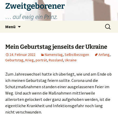
Zum
Zweitgeborener
Inhalt
… auf ewig ein Prinz.
springen
Suchen
Menü
nach:
Mein Geburtstag jenseits der Ukraine
24. Februar 2022
Namenstag
,
Selbstbezogen
Anfang
,
Geburtstag
,
Krieg
,
porträt
,
Russland
,
Ukraine
Zum Jahreswechsel hatte ich überlegt, wie und am Ende ob
ich meinen Geburtstag feiern sollte. Corona und die
Schutzmaßnahmen standen einer ausgelassenen Feier im
Weg. Und auch wenn die Maßnahmen mittlerweile
allerorten gelockert oder ganz aufgehoben werden, ist die
eigentliche Krankheit und Infektionsgefahr noch lang
nicht verschwunden.