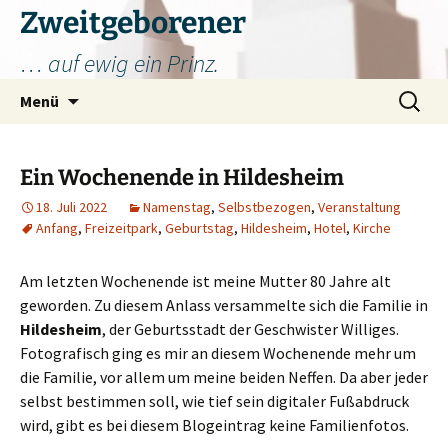
Zum
Zweitgeborener
Inhalt
… auf ewig ein Prinz.
springen
Suchen
Menü
nach:
Ein Wochenende in Hildesheim
18. Juli 2022
Namenstag
,
Selbstbezogen
,
Veranstaltung
Anfang
,
Freizeitpark
,
Geburtstag
,
Hildesheim
,
Hotel
,
Kirche
Am letzten Wochenende ist meine Mutter 80 Jahre alt
geworden. Zu diesem Anlass versammelte sich die Familie in
Hildesheim
, der Geburtsstadt der Geschwister Williges.
Fotografisch ging es mir an diesem Wochenende mehr um
die Familie, vor allem um meine beiden Neffen. Da aber jeder
selbst bestimmen soll, wie tief sein digitaler Fußabdruck
wird, gibt es bei diesem Blogeintrag keine Familienfotos.