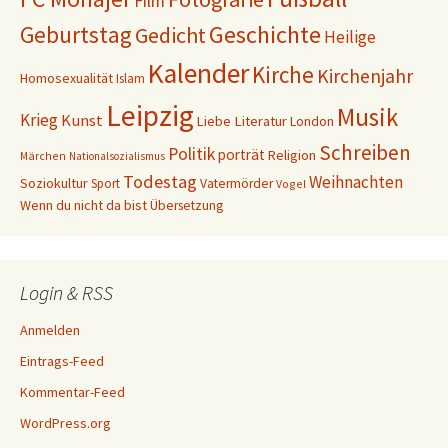
Film
Geschichte
Geburtstag
Gedicht
Heilige
Kalender
Kirche
Kirchenjahr
Homosexualität
Islam
Leipzig
Musik
Krieg
Kunst
Liebe
Literatur
London
Schreiben
Politik
porträt
Religion
Märchen
Nationalsozialismus
Todestag
Weihnachten
Soziokultur
Sport
Vatermörder
Vogel
Wenn du nicht da bist
Übersetzung
Login & RSS
Anmelden
Eintrags-Feed
Kommentar-Feed
WordPress.org