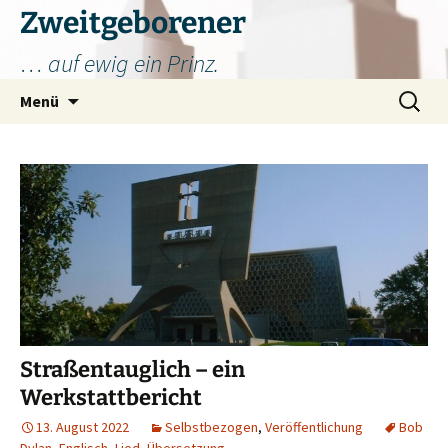
Zum
Zweitgeborener
Inhalt
… auf ewig ein Prinz.
springen
Suchen
Menü
nach:
Straßentauglich – ein
Werkstattbericht
13. August 2022
Selbstbezogen
,
Veröffentlichung
Bob