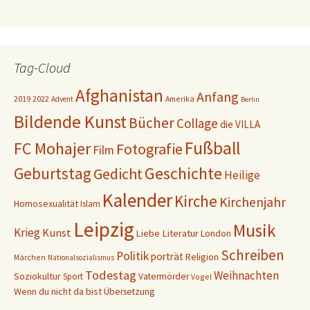
Tag-Cloud
Afghanistan
Anfang
2019
2022
Amerika
Advent
Berlin
Bildende Kunst
Bücher
Collage
die VILLA
Fußball
FC Mohajer
Fotografie
Film
Geschichte
Geburtstag
Gedicht
Heilige
Kalender
Kirche
Kirchenjahr
Homosexualität
Islam
Leipzig
Musik
Krieg
Kunst
Liebe
Literatur
London
Schreiben
Politik
porträt
Religion
Märchen
Nationalsozialismus
Todestag
Weihnachten
Soziokultur
Sport
Vatermörder
Vogel
Wenn du nicht da bist
Übersetzung