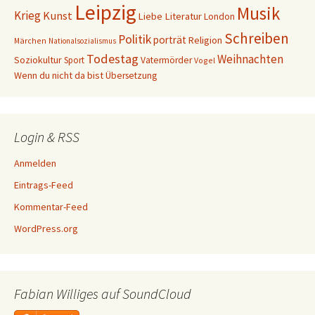
Leipzig
Musik
Krieg
Kunst
Liebe
Literatur
London
Schreiben
Politik
porträt
Religion
Märchen
Nationalsozialismus
Todestag
Weihnachten
Soziokultur
Sport
Vatermörder
Vogel
Wenn du nicht da bist
Übersetzung
Login & RSS
Anmelden
Eintrags-Feed
Kommentar-Feed
WordPress.org
Fabian Williges auf SoundCloud