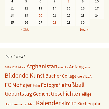
4
5
6
7
8
9
10
11
12
13
14
15
16
17
18
19
20
21
22
23
24
25
26
27
28
29
30
« Okt.
Dez. »
Tag-Cloud
Afghanistan
Anfang
2019
2022
Amerika
Advent
Berlin
Bildende Kunst
Bücher
Collage
die VILLA
Fußball
FC Mohajer
Fotografie
Film
Geschichte
Geburtstag
Gedicht
Heilige
Kalender
Kirche
Kirchenjahr
Homosexualität
Islam