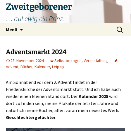
Zum
Zweitgeborener
Inhalt
… auf ewig ein Prinz.
springen
Suchen
Menü
nach:
Adventsmarkt 2024
28. November 2024
Selbstbezogen
,
Veranstaltung
Advent
,
Bücher
,
Kalender
,
Leipzig
Am Sonnabend vor dem 2. Advent findet in der
Friedenskirche der Adventsmarkt statt. Und ich habe auch
wieder einen kleinen Stand dort. Der
Kalender 2025
wird
dort zu finden sein, meine Plakate der letzten Jahre und
natürlich meine Bücher, allen voran mein neuestes Werk:
Geschlechtergelächter
.