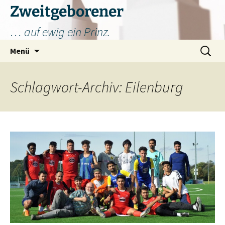
Zum
Zweitgeborener
Inhalt
… auf ewig ein Prinz.
springen
Suchen
Menü
nach:
Schlagwort-Archiv: Eilenburg