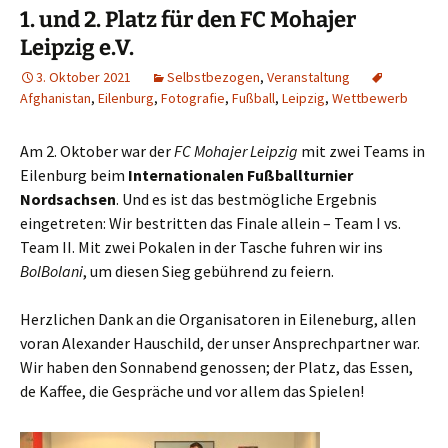
1. und 2. Platz für den FC Mohajer
Leipzig e.V.
3. Oktober 2021
Selbstbezogen
,
Veranstaltung
Afghanistan
,
Eilenburg
,
Fotografie
,
Fußball
,
Leipzig
,
Wettbewerb
Am 2. Oktober war der
FC Mohajer Leipzig
mit zwei Teams in
Eilenburg beim
Internationalen Fußballturnier
Nordsachsen
. Und es ist das bestmögliche Ergebnis
eingetreten: Wir bestritten das Finale allein – Team I vs.
Team II. Mit zwei Pokalen in der Tasche fuhren wir ins
BolBolani
, um diesen Sieg gebührend zu feiern.
Herzlichen Dank an die Organisatoren in Eileneburg, allen
voran Alexander Hauschild, der unser Ansprechpartner war.
Wir haben den Sonnabend genossen; der Platz, das Essen,
de Kaffee, die Gespräche und vor allem das Spielen!