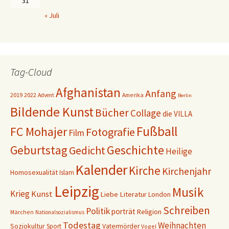
31
« Juli
Tag-Cloud
Afghanistan
Anfang
2019
2022
Amerika
Advent
Berlin
Bildende Kunst
Bücher
Collage
die VILLA
Fußball
FC Mohajer
Fotografie
Film
Geschichte
Geburtstag
Gedicht
Heilige
Kalender
Kirche
Kirchenjahr
Homosexualität
Islam
Leipzig
Musik
Krieg
Kunst
Liebe
Literatur
London
Schreiben
Politik
porträt
Religion
Märchen
Nationalsozialismus
Todestag
Weihnachten
Soziokultur
Sport
Vatermörder
Vogel