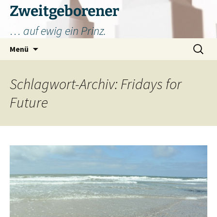
Zum
Zweitgeborener
Inhalt
… auf ewig ein Prinz.
springen
Suchen
Menü
nach:
Schlagwort-Archiv: Fridays for
Future