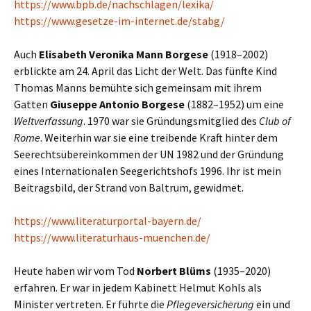
https://www.bpb.de/nachschlagen/lexika/
https://www.gesetze-im-internet.de/stabg/
Auch
Elisabeth Veronika Mann Borgese
(1918–2002)
erblickte am 24. April das Licht der Welt. Das fünfte Kind
Thomas Manns bemühte sich gemeinsam mit ihrem
Gatten
Giuseppe Antonio Borgese
(1882–1952) um eine
Weltverfassung
. 1970 war sie Gründungsmitglied des
Club of
Rome
. Weiterhin war sie eine treibende Kraft hinter dem
Seerechtsübereinkommen der UN 1982 und der Gründung
eines Internationalen Seegerichtshofs 1996. Ihr ist mein
Beitragsbild, der Strand von Baltrum, gewidmet.
https://www.literaturportal-bayern.de/
https://www.literaturhaus-muenchen.de/
Heute haben wir vom Tod
Norbert Blüms
(1935–2020)
erfahren. Er war in jedem Kabinett Helmut Kohls als
Minister vertreten. Er führte die
Pflegeversicherung
ein und