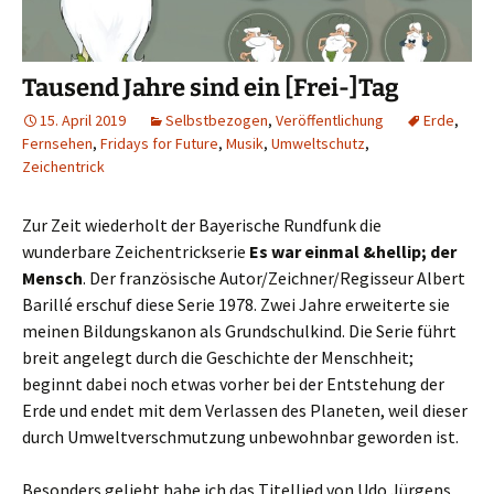
Tausend Jahre sind ein [Frei-]Tag
15. April 2019
Selbstbezogen
,
Veröffentlichung
Erde
,
Fernsehen
,
Fridays for Future
,
Musik
,
Umweltschutz
,
Zeichentrick
Zur Zeit wiederholt der Bayerische Rundfunk die
wunderbare Zeichentrickserie
Es war einmal &hellip; der
Mensch
. Der französische Autor/Zeichner/Regisseur Albert
Barillé erschuf diese Serie 1978. Zwei Jahre erweiterte sie
meinen Bildungskanon als Grundschulkind. Die Serie führt
breit angelegt durch die Geschichte der Menschheit;
beginnt dabei noch etwas vorher bei der Entstehung der
Erde und endet mit dem Verlassen des Planeten, weil dieser
durch Umweltverschmutzung unbewohnbar geworden ist.
Besonders geliebt habe ich das Titellied von Udo Jürgens