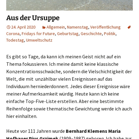
Aus der Ursuppe
24. April 2020
Allgemein
,
Namenstag
,
Veröffentlichung
Corona
,
Fridays for Future
,
Geburtstag
,
Geschichte
,
Politik
,
Todestag
,
Umweltschutz
Es gibt so Tage, da kann ich meinen Geist nicht auf ein
Thema fokussieren. Ich meine damit keine klassische
Konzentrationsschwäche, sondern die Vielschichtigkeit der
Welt, die mit unzählbar vielen Ereignissen auf das
Individuum herniederdonnert. Jedes dieser Ereignisse wäre
meiner Aufmerksamkeit würdig. Heute kann ich keine
einfache Top-Five-Liste erstellen. Aber eine bestimmte
Reihenfolge sowie thematische Gewichtung werde ich auch
hier einhalten.
Heute vor 111 Jahren wurde
Bernhard Klemens Maria
Hofbauer Pius Grzimek
(1909–1987) geboren. Ich habe zur