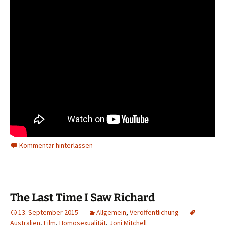
Kommentar hinterlassen
The Last Time I Saw Richard
13. September 2015
Allgemein
,
Veröffentlichung
Australien
,
Film
,
Homosexualität
,
Joni Mitchell