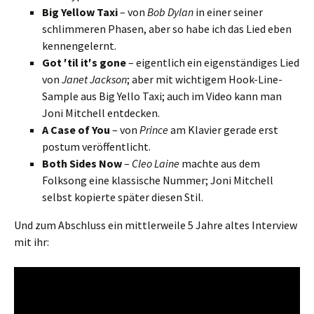
Big Yellow Taxi
– von
Bob Dylan
in einer seiner
schlimmeren Phasen, aber so habe ich das Lied eben
kennengelernt.
Got ′til it′s gone
– eigentlich ein eigenständiges Lied
von
Janet Jackson
; aber mit wichtigem Hook-Line-
Sample aus Big Yello Taxi; auch im Video kann man
Joni Mitchell entdecken.
A Case of You
– von
Prince
am Klavier gerade erst
postum veröffentlicht.
Both Sides Now
–
Cleo Laine
machte aus dem
Folksong eine klassische Nummer; Joni Mitchell
selbst kopierte später diesen Stil.
Und zum Abschluss ein mittlerweile 5 Jahre altes Interview
mit ihr: