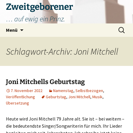
Zum
Zweitgeborener
Inhalt
… auf ewig ein Prinz.
springen
Suchen
Menü
nach:
Schlagwort-Archiv: Joni Mitchell
Joni Mitchells Geburtstag
7. November 2022
Namenstag
,
Selbstbezogen
,
Veröffentlichung
Geburtstag
,
Joni Mitchell
,
Musik
,
Übersetzung
Heute wird Joni Mitchell 79 Jahre alt. Sie ist – bei weitem –
die bedeutendste Singer/Songwriterin für mich. Ihr Lieder