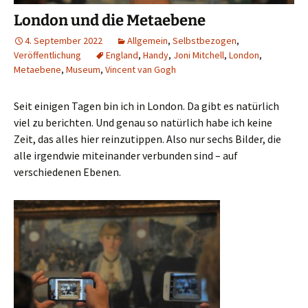
London und die Metaebene
4. September 2022
Allgemein
,
Selbstbezogen
,
Veröffentlichung
England
,
Handy
,
Joni Mitchell
,
London
,
Metaebene
,
Museum
,
Vincent van Gogh
Seit einigen Tagen bin ich in London. Da gibt es natürlich
viel zu berichten. Und genau so natürlich habe ich keine
Zeit, das alles hier reinzutippen. Also nur sechs Bilder, die
alle irgendwie miteinander verbunden sind – auf
verschiedenen Ebenen.