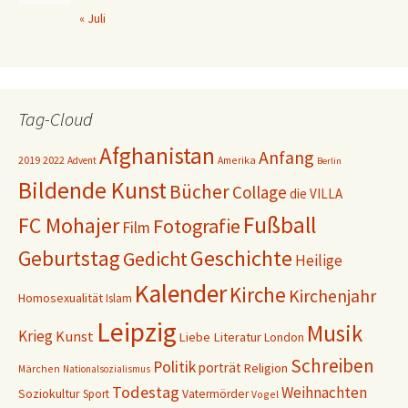
« Juli
Tag-Cloud
Afghanistan
Anfang
2019
2022
Amerika
Advent
Berlin
Bildende Kunst
Bücher
Collage
die VILLA
Fußball
FC Mohajer
Fotografie
Film
Geschichte
Geburtstag
Gedicht
Heilige
Kalender
Kirche
Kirchenjahr
Homosexualität
Islam
Leipzig
Musik
Krieg
Kunst
Liebe
Literatur
London
Schreiben
Politik
porträt
Religion
Märchen
Nationalsozialismus
Todestag
Weihnachten
Soziokultur
Sport
Vatermörder
Vogel