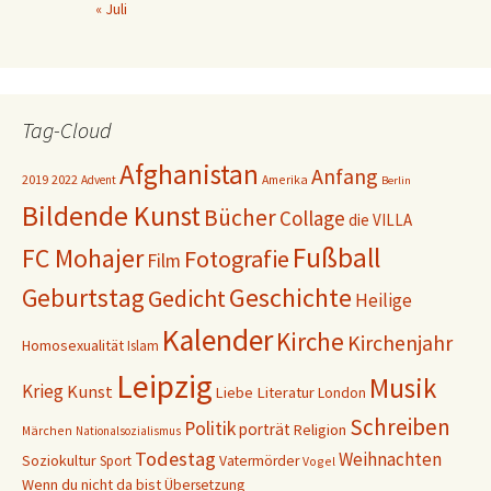
« Juli
Tag-Cloud
Afghanistan
Anfang
2019
2022
Amerika
Advent
Berlin
Bildende Kunst
Bücher
Collage
die VILLA
Fußball
FC Mohajer
Fotografie
Film
Geschichte
Geburtstag
Gedicht
Heilige
Kalender
Kirche
Kirchenjahr
Homosexualität
Islam
Leipzig
Musik
Krieg
Kunst
Liebe
Literatur
London
Schreiben
Politik
porträt
Religion
Märchen
Nationalsozialismus
Todestag
Weihnachten
Soziokultur
Sport
Vatermörder
Vogel
Wenn du nicht da bist
Übersetzung