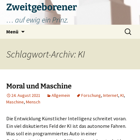
Zum
Zweitgeborener
Inhalt
… auf ewig ein Prinz.
springen
Suchen
Menü
nach:
Schlagwort-Archiv: KI
Moral und Maschine
24. August 2021
Allgemein
Forschung
,
Internet
,
KI
,
Maschine
,
Mensch
Die Entwicklung Künstlicher Intelligenz schreitet voran.
Ein viel diskutiertes Feld der KI ist das autonome Fahren.
Was soll ein programmiertes Auto in einer