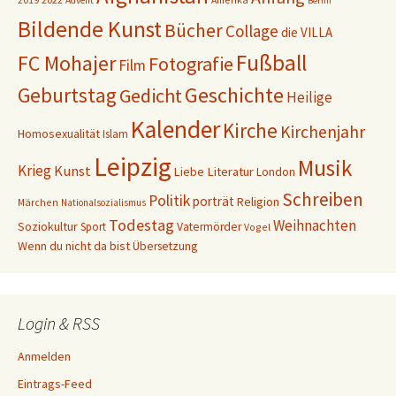
Advent
Berlin
Bildende Kunst
Bücher
Collage
die VILLA
Fußball
FC Mohajer
Fotografie
Film
Geschichte
Geburtstag
Gedicht
Heilige
Kalender
Kirche
Kirchenjahr
Homosexualität
Islam
Leipzig
Musik
Krieg
Kunst
Liebe
Literatur
London
Schreiben
Politik
porträt
Religion
Märchen
Nationalsozialismus
Todestag
Weihnachten
Soziokultur
Sport
Vatermörder
Vogel
Wenn du nicht da bist
Übersetzung
Login & RSS
Anmelden
Eintrags-Feed