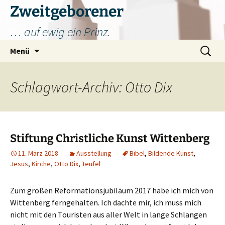
Zum
Zweitgeborener
Inhalt
… auf ewig ein Prinz.
springen
Suchen
Menü
nach:
Schlagwort-Archiv: Otto Dix
Stiftung Christliche Kunst Wittenberg
11. März 2018
Ausstellung
Bibel
,
Bildende Kunst
,
Jesus
,
Kirche
,
Otto Dix
,
Teufel
Zum großen Reformationsjubiläum 2017 habe ich mich von
Wittenberg ferngehalten. Ich dachte mir, ich muss mich
nicht mit den Touristen aus aller Welt in lange Schlangen