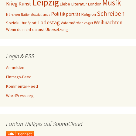
Leipzig
Musik
Krieg
Kunst
Liebe
Literatur
London
Schreiben
Politik
porträt
Religion
Märchen
Nationalsozialismus
Todestag
Weihnachten
Soziokultur
Sport
Vatermörder
Vogel
Wenn du nicht da bist
Übersetzung
Login & RSS
Anmelden
Eintrags-Feed
Kommentar-Feed
WordPress.org
Fabian Williges auf SoundCloud