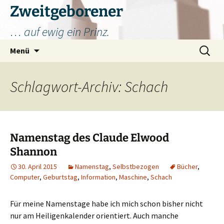
Zum
Zweitgeborener
Inhalt
… auf ewig ein Prinz.
springen
Suchen
Menü
nach:
Schlagwort-Archiv: Schach
Namenstag des Claude Elwood
Shannon
30. April 2015
Namenstag
,
Selbstbezogen
Bücher
,
Computer
,
Geburtstag
,
Information
,
Maschine
,
Schach
Für meine Namenstage habe ich mich schon bisher nicht
nur am Heiligenkalender orientiert. Auch manche