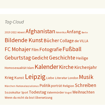
Tag-Cloud
Afghanistan
Anfang
2019
2022
Amerika
Advent
Berlin
Bildende Kunst
Bücher
Collage
die VILLA
Fußball
FC Mohajer
Fotografie
Film
Geschichte
Geburtstag
Gedicht
Heilige
Kalender
Kirche
Kirchenjahr
Homosexualität
Islam
Leipzig
Musik
Krieg
Kunst
Liebe
Literatur
London
Schreiben
Politik
porträt
Religion
Märchen
Nationalsozialismus
Todestag
Weihnachten
Soziokultur
Sport
Vatermörder
Vogel
Wenn du nicht da bist
Übersetzung