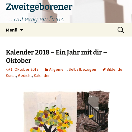
Zum
Zweitgeborener
Inhalt
… auf ewig ein Prinz.
springen
Suchen
Menü
nach:
Kalender 2018 – Ein Jahr mit dir –
Oktober
1. Oktober 2018
Allgemein
,
Selbstbezogen
Bildende
Kunst
,
Gedicht
,
Kalender