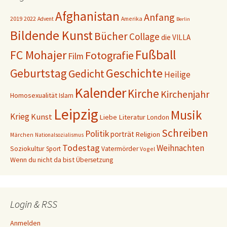
Afghanistan
Anfang
2019
2022
Amerika
Advent
Berlin
Bildende Kunst
Bücher
Collage
die VILLA
Fußball
FC Mohajer
Fotografie
Film
Geschichte
Geburtstag
Gedicht
Heilige
Kalender
Kirche
Kirchenjahr
Homosexualität
Islam
Leipzig
Musik
Krieg
Kunst
Liebe
Literatur
London
Schreiben
Politik
porträt
Religion
Märchen
Nationalsozialismus
Todestag
Weihnachten
Soziokultur
Sport
Vatermörder
Vogel
Wenn du nicht da bist
Übersetzung
Login & RSS
Anmelden