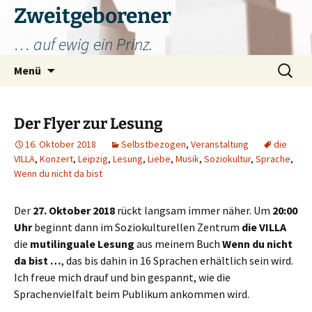
Zum
Zweitgeborener
Inhalt
… auf ewig ein Prinz.
springen
Suchen
Menü
nach:
Der Flyer zur Lesung
16. Oktober 2018
Selbstbezogen
,
Veranstaltung
die
VILLA
,
Konzert
,
Leipzig
,
Lesung
,
Liebe
,
Musik
,
Soziokultur
,
Sprache
,
Wenn du nicht da bist
Der
27. Oktober 2018
rückt langsam immer näher. Um
20:00
Uhr
beginnt dann im Soziokulturellen Zentrum
die VILLA
die
mutilinguale Lesung
aus meinem Buch
Wenn du nicht
da bist …
, das bis dahin in 16 Sprachen erhältlich sein wird.
Ich freue mich drauf und bin gespannt, wie die
Sprachenvielfalt beim Publikum ankommen wird.