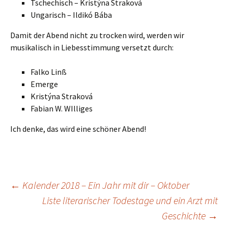
Tschechisch – Kristýna Straková
Ungarisch – Ildikó Bába
Damit der Abend nicht zu trocken wird, werden wir
musikalisch in Liebesstimmung versetzt durch:
Falko Linß
Emerge
Kristýna Straková
Fabian W. WIlliges
Ich denke, das wird eine schöner Abend!
Beitragsnavigation
←
Kalender 2018 – Ein Jahr mit dir – Oktober
Liste literarischer Todestage und ein Arzt mit
Geschichte
→