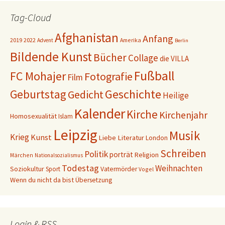
Tag-Cloud
Afghanistan
Anfang
2019
2022
Amerika
Advent
Berlin
Bildende Kunst
Bücher
Collage
die VILLA
Fußball
FC Mohajer
Fotografie
Film
Geschichte
Geburtstag
Gedicht
Heilige
Kalender
Kirche
Kirchenjahr
Homosexualität
Islam
Leipzig
Musik
Krieg
Kunst
Liebe
Literatur
London
Schreiben
Politik
porträt
Religion
Märchen
Nationalsozialismus
Todestag
Weihnachten
Soziokultur
Sport
Vatermörder
Vogel
Wenn du nicht da bist
Übersetzung
Login & RSS