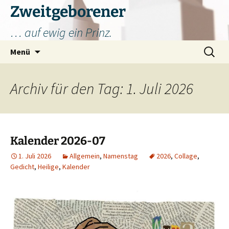
Zum
Zweitgeborener
Inhalt
… auf ewig ein Prinz.
springen
Suchen
Menü
nach:
Archiv für den Tag: 1. Juli 2026
Kalender 2026-07
1. Juli 2026
Allgemein
,
Namenstag
2026
,
Collage
,
Gedicht
,
Heilige
,
Kalender