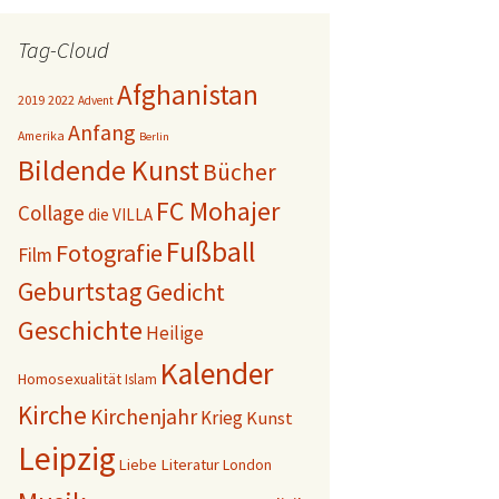
Tag-Cloud
Afghanistan
2019
2022
Advent
Anfang
Amerika
Berlin
Bildende Kunst
Bücher
FC Mohajer
Collage
die VILLA
Fußball
Fotografie
Film
Geburtstag
Gedicht
Geschichte
Heilige
Kalender
Homosexualität
Islam
Kirche
Kirchenjahr
Krieg
Kunst
Leipzig
Liebe
Literatur
London