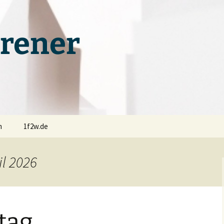
rener
m
1f2w.de
il 2026
tag